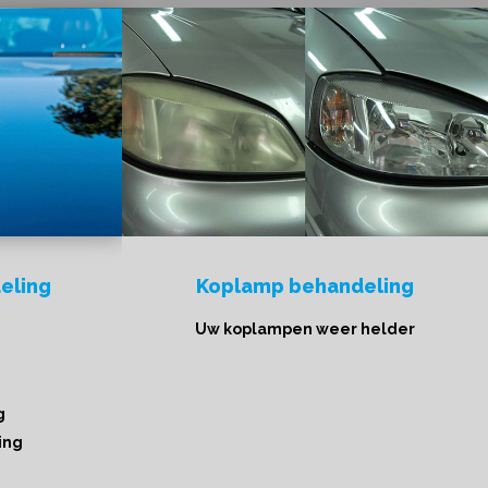
eling
Koplamp behandeling
Uw koplampen weer helder
g
ing