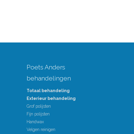
Poets Anders
behandelingen
Totaal behandeling
Exterieur behandeling
Grof polijsten
Fijn polijsten
Handwax
Velgen reinigen