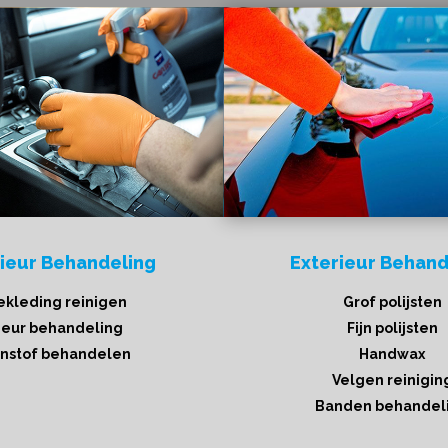
rieur Behandeling
Exterieur Behand
ekleding reinigen
Grof polijsten
eur behandeling
Fijn polijsten
nstof behandelen
Handwax
Velgen reinigin
Banden behandel