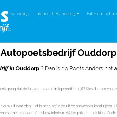
aal behandeling
Interieur behandeling
Exterieur behan
ontact
Autopoetsbedrijf Ouddorp
ijf in
Ouddorp
? Dan is de Poets Anders het a
ook graag dat de lak van uw auto in topconditie blijft? Kies daarom voor
ieuw uit gaat zien, Het is net alsof ie zo uit de showroom komt rijden. U 
en voor het exterieur of juist uw interieur. Welke pakket u ook kiest, Poet