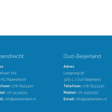
pendrecht
Oud-Beijerland
es
:
Adres
:
ellaan 164
Langeweg 5K
 HG Papendrecht
3261 LJ Oud-Beijerland
efoon:
078-6933340
Telefoon:
078-6933340
iel:
06-34341514
Mobiel:
06-43574357
l:
info@poetsanders.nl
Email:
info@poetsanders.nl