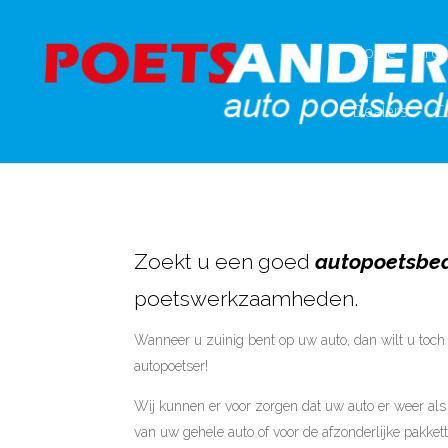
Home
Tot
Dealers
C
Zoekt u een goed
autopoetsbedr
poetswerkzaamheden.
Wanneer u zuinig bent op uw auto, dan wilt u toch 
autopoetser!
Wij kunnen er voor zorgen dat uw auto er weer als n
van uw gehele auto of voor de afzonderlijke pakkett