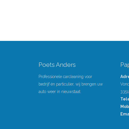
Poets Anders
Pa
Professionele carcleaning voor
Adr
bedrijf én particulier, wij brengen uw
Vond
auto weer in nieuwstaat.
3351
Tel
Mob
Emai