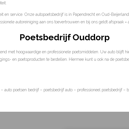
eit.
it en service. Onze autopoetsbedrijf is in Papendrecht en Oud-Beijerland
ssionele autoreiniging aan ons toevertrouwen en bij ons geldt afspraak = 
Poetsbedrijf Ouddorp
tend met hoogwaardige en professionele poetsmiddelen. Uw auto blijft hierd
gings- en poetsproducten te bestellen. Hiermee kunt u ook na de poetsb
– auto poetsen bedrijf – poetsbedrijf auto – professioneel poetsbedrijf – 