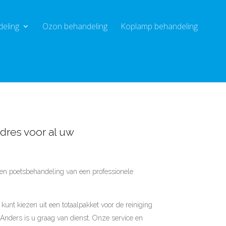
deling
Ozon behandeling
Koplamp behandeling
dres voor al uw
 een poetsbehandeling van een professionele
kunt kiezen uit een totaalpakket voor de reiniging
s Anders is u graag van dienst. Onze service en