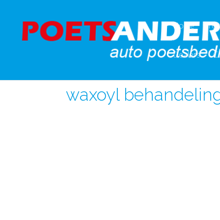
Home
Tot
Dealers
C
waxoyl behandelin