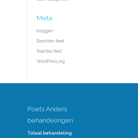
Meta
Inloggen
Berichten feed
Reacties feed
WordPress.org
Poets Anders
behandelingen
Totaal behandeling