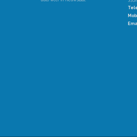
Tel
Mob
Emai