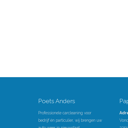
Poets Anders
Pa
Professionele carcleaning voor
Adr
bedrijf én particulier, wij brengen uw
Vond
auto weer in nieuwstaat.
3351