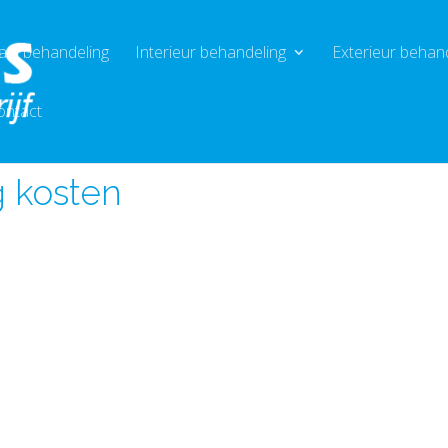
aal behandeling
Interieur behandeling
Exterieur behan
ontact
g kosten