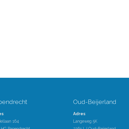
pendrecht
Oud-Beijerland
es
:
Adres
:
ellaan 164
Langeweg 5K
 HG Papendrecht
3261 LJ Oud-Beijerland