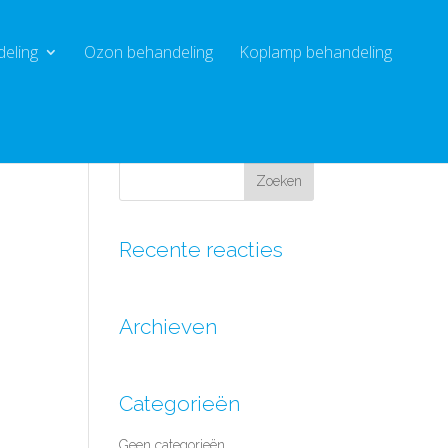
deling
Ozon behandeling
Koplamp behandeling
Recente reacties
Archieven
Categorieën
Geen categorieën